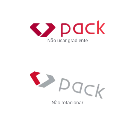
Não usar gradiente
Não rotacionar