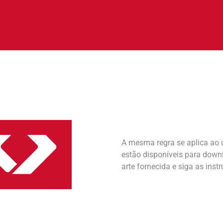
A mesma regra se aplica ao 
estão disponíveis para downl
arte fornecida e siga as inst