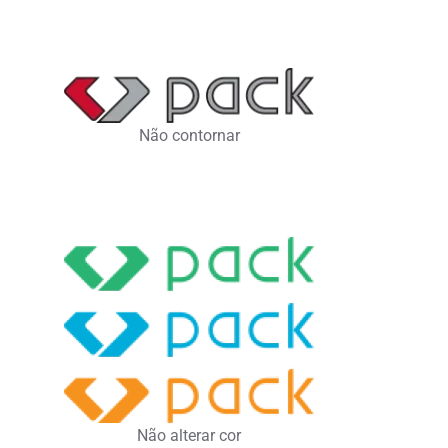
Não contornar
Não alterar cor